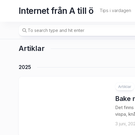
Skip
Internet från A till ö
to
Tips i vardagen
content
Artiklar
2025
Artiklar
Bake 
Det finns 
vispa, kn
3 juni, 20