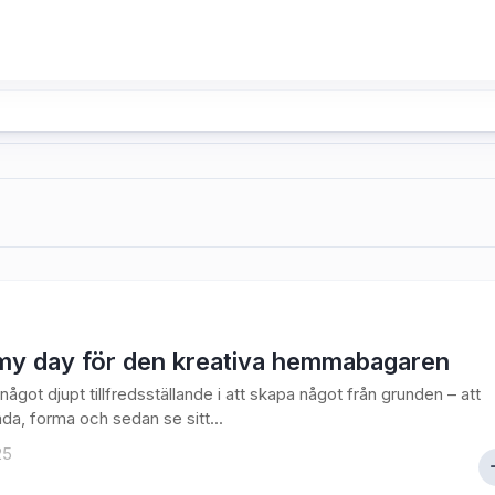
my day för den kreativa hemmabagaren
något djupt tillfredsställande i att skapa något från grunden – att
åda, forma och sedan se sitt...
25