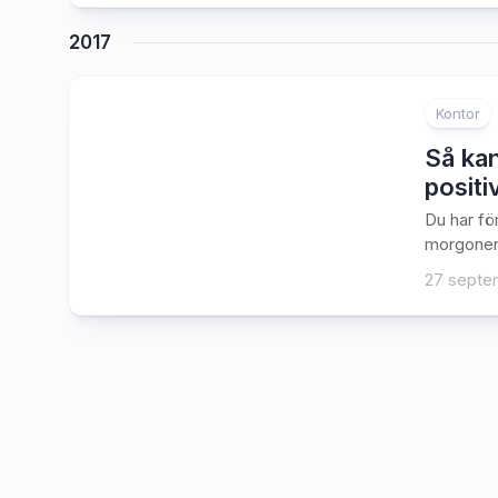
2017
Kontor
Så kan
positi
Du har fö
morgonen 
27 septe