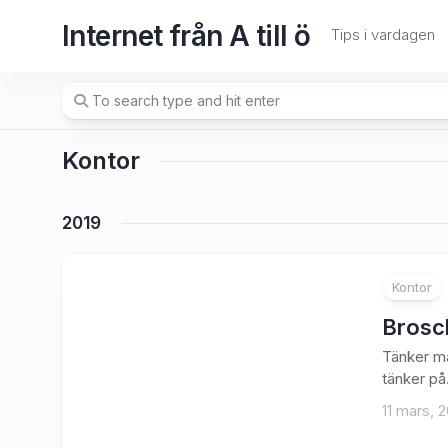
Skip
Internet från A till ö
to
Tips i vardagen
content
Kontor
2019
Kontor
Brosch
Tänker ma
tänker på
11 mars, 