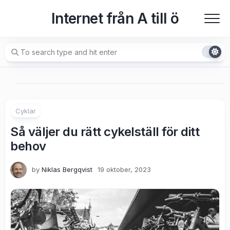
Skip
Internet från A till ö
to
content
Cyklar
Så väljer du rätt cykelställ för ditt
behov
by
Niklas Bergqvist
19 oktober, 2023