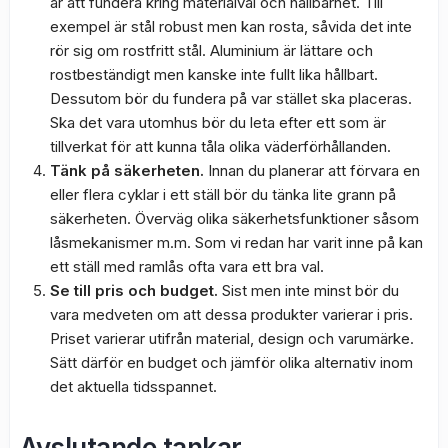
är att fundera kring materialval och hållbarhet. Till
exempel är stål robust men kan rosta, såvida det inte
rör sig om rostfritt stål. Aluminium är lättare och
rostbeständigt men kanske inte fullt lika hållbart.
Dessutom bör du fundera på var stället ska placeras.
Ska det vara utomhus bör du leta efter ett som är
tillverkat för att kunna tåla olika väderförhållanden.
Tänk på säkerheten.
Innan du planerar att förvara en
eller flera cyklar i ett ställ bör du tänka lite grann på
säkerheten. Överväg olika säkerhetsfunktioner såsom
låsmekanismer m.m. Som vi redan har varit inne på kan
ett ställ med ramlås ofta vara ett bra val.
Se till pris och budget.
Sist men inte minst bör du
vara medveten om att dessa produkter varierar i pris.
Priset varierar utifrån material, design och varumärke.
Sätt därför en budget och jämför olika alternativ inom
det aktuella tidsspannet.
Avslutande tankar